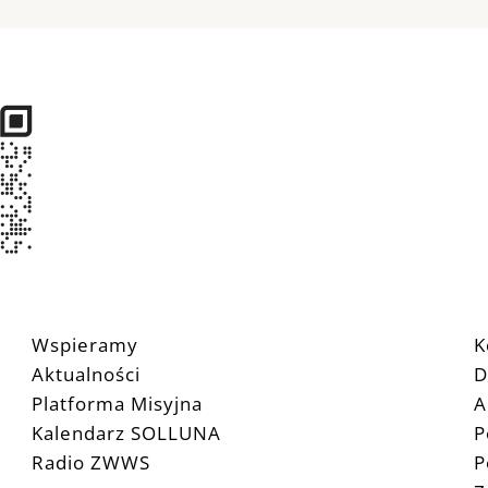
Wspieramy
K
Aktualności
D
Platforma Misyjna
A
Kalendarz SOLLUNA
P
Radio ZWWS
P