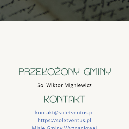
PRZEŁOŻONY GMINY
Sol Wiktor Migniewicz
KONTAKT
kontakt@soletventus.pl
https://soletventus.pl
Misje Gminy Wyznaniowej