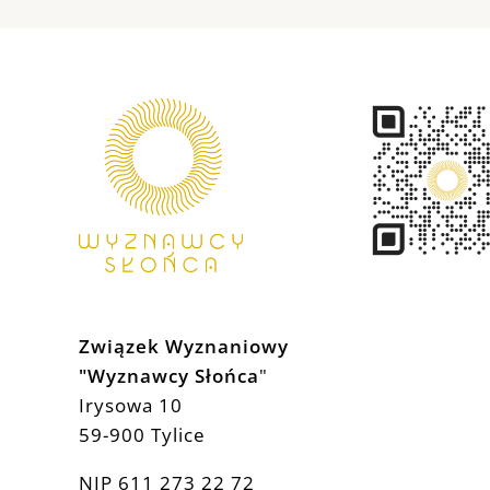
Związek Wyznaniowy
"Wyznawcy Słońca
"
Irysowa 10
59-900 Tylice
NIP 611 273 22 72