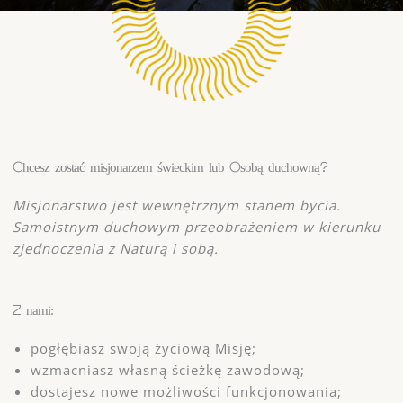
Chcesz zostać misjonarzem świeckim lub Osobą duchowną?
Misjonarstwo jest wewnętrznym stanem bycia.
Samoistnym duchowym przeobrażeniem w kierunku
zjednoczenia z Naturą i sobą.
Z nami:
pogłębiasz swoją życiową Misję;
wzmacniasz własną ścieżkę zawodową;
dostajesz nowe możliwości funkcjonowania;