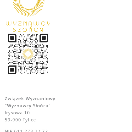
Związek Wyznaniowy
"Wyznawcy Słońca
"
Irysowa 10
59-900 Tylice
NIP 611 273 22 72