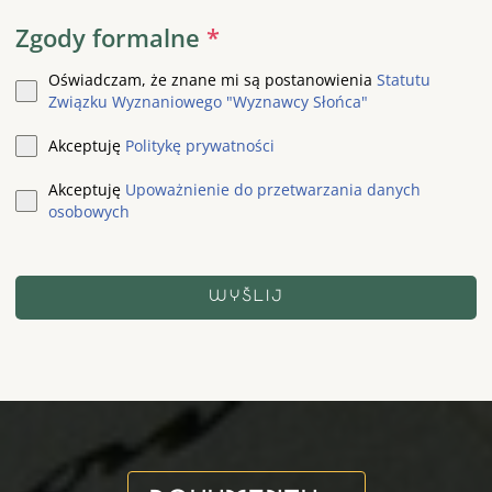
Zgody formalne
*
Oświadczam, że znane mi są postanowienia
Statutu
Związku Wyznaniowego "Wyznawcy Słońca"
Akceptuję
Politykę prywatności
Akceptuję
Upoważnienie do przetwarzania danych
osobowych
WYŚLIJ